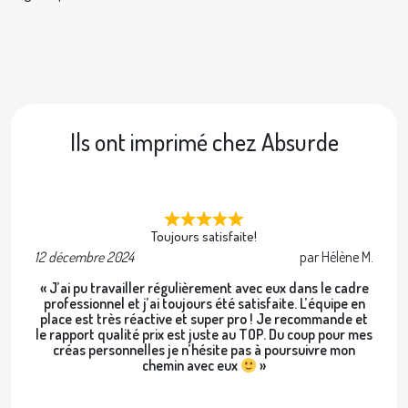
Ils ont imprimé chez Absurde
Toujours satisfaite!
12 décembre 2024
par Hélène M.
2 
« J’ai pu travailler régulièrement avec eux dans le cadre
professionnel et j’ai toujours été satisfaite. L’équipe en
place est très réactive et super pro ! Je recommande et
le rapport qualité prix est juste au TOP. Du coup pour mes
créas personnelles je n’hésite pas à poursuivre mon
chemin avec eux
»