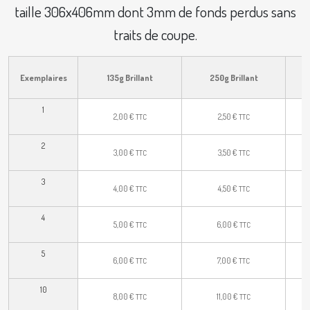
taille 306x406mm dont 3mm de fonds perdus sans
traits de coupe.
25
Exemplaires
135g Brillant
250g Brillant
1
2,00
€
2,50
€
TTC
TTC
2
3,00
€
3,50
€
TTC
TTC
3
4,00
€
4,50
€
TTC
TTC
4
5,00
€
6,00
€
TTC
TTC
5
6,00
€
7,00
€
TTC
TTC
10
8,00
€
11,00
€
TTC
TTC