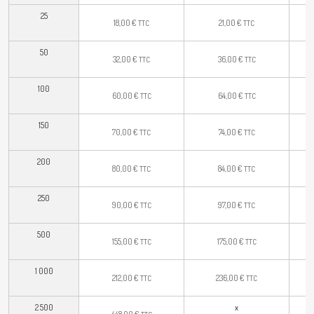
25
18,00
€
21,00
€
TTC
TTC
50
32,00
€
36,00
€
TTC
TTC
100
60,00
€
64,00
€
TTC
TTC
150
70,00
€
74,00
€
TTC
TTC
200
80,00
€
84,00
€
TTC
TTC
250
90,00
€
97,00
€
TTC
TTC
500
155,00
€
175,00
€
TTC
TTC
1 000
212,00
€
236,00
€
TTC
TTC
2 500
x
448,00
€