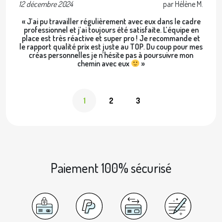
12 décembre 2024
par Hélène M.
2 
« J’ai pu travailler régulièrement avec eux dans le cadre
professionnel et j’ai toujours été satisfaite. L’équipe en
place est très réactive et super pro ! Je recommande et
le rapport qualité prix est juste au TOP. Du coup pour mes
créas personnelles je n’hésite pas à poursuivre mon
chemin avec eux
»
1
2
3
Paiement 100% sécurisé