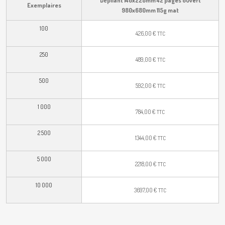
Exemplaires
980x680mm 115g mat
100
426,00
€
TTC
250
489,00
€
TTC
500
592,00
€
TTC
1 000
784,00
€
TTC
2 500
1344,00
€
TTC
5 000
2218,00
€
TTC
10 000
3697,00
€
TTC