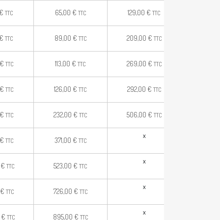
€
65,00
€
129,00
€
159,00
TTC
TTC
TTC
€
89,00
€
209,00
€
242,0
TTC
TTC
TTC
x
€
113,00
€
269,00
€
TTC
TTC
TTC
x
€
126,00
€
292,00
€
TTC
TTC
TTC
x
€
232,00
€
506,00
€
TTC
TTC
TTC
x
x
€
371,00
€
TTC
TTC
x
x
0
€
523,00
€
TTC
TTC
x
x
€
726,00
€
TTC
TTC
x
x
0
€
895,00
€
TTC
TTC