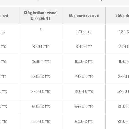
135g brillant visuel
illant
90g bureautique
250g Br
DIFFERENT
x
1,70
€
1,80
€
TTC
TTC
€
8,00
€
6,00
€
7,00
TTC
TTC
TTC
€
13,00
€
10,00
€
11,00
TTC
TTC
TTC
€
23,00
€
20,00
€
22,00
TTC
TTC
TTC
€
36,00
€
34,00
€
37,00
TTC
TTC
TTC
€
54,00
€
64,00
€
69,00
TTC
TTC
TTC
€
79,00
€
57,00
€
89,00
TTC
TTC
TTC