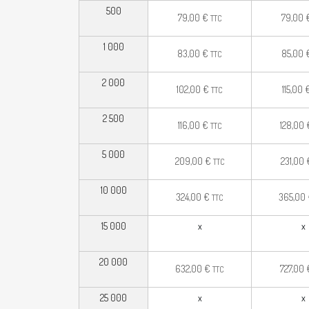
500
79,00
€
79,00
TTC
1 000
83,00
€
85,00
TTC
2 000
102,00
€
115,00
TTC
2 500
116,00
€
128,00
TTC
5 000
209,00
€
231,00
TTC
10 000
324,00
€
365,00
TTC
15 000
x
x
20 000
632,00
€
727,00
TTC
25 000
x
x