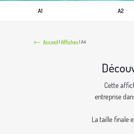
A1
A2
Accueil
|
Affiches
|
A4
Découv
Cette affic
entreprise dan
La taille final