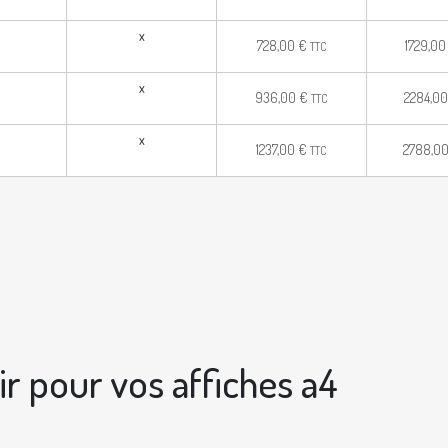
x
728,00
€
1729,0
TTC
x
936,00
€
2284,0
TTC
x
1237,00
€
2788,0
TTC
r pour vos affiches a4