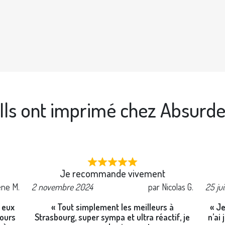
Ils ont imprimé chez Absurd
Je recommande vivement
ène M.
2 novembre 2024
par Nicolas G.
25 ju
c eux
« Tout simplement les meilleurs à
« Je
jours
Strasbourg, super sympa et ultra réactif, je
n’ai