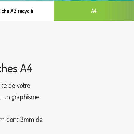
fiche A3 recyclé
A4
ches A4
ité de votre
ec un graphisme
03mm dont 3mm de