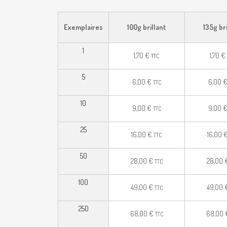
Exemplaires
100g brillant
135g br
1
1,70
€
1,70
€
TTC
5
6,00
€
6,00
TTC
10
9,00
€
9,00
TTC
25
16,00
€
16,00
TTC
50
28,00
€
28,00
TTC
100
49,00
€
49,00
TTC
250
68,00
€
68,00
TTC