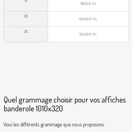
15
78,00
€
TTC
20
100,00
€
TTC
25
120,00
€
TTC
Quel grammage choisir pour vos affiches
banderole 1010x320
Voici les différents grammage que nous proposons.