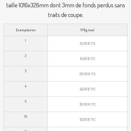
taille 1016x326mm dont 3mm de fonds perdus sans
traits de coupe.
Exemplaires
170g mat
1
10,00
€
TTC
2
14,00
€
TTC
3
20,00
€
TTC
4
24,00
€
TTC
5
30,00
€
TTC
10
55,00
€
TTC