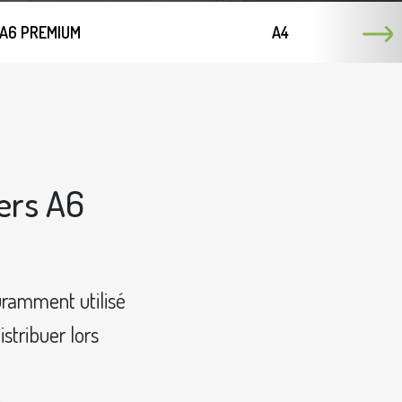
A6 PREMIUM
A4
ers A6
uramment utilisé
stribuer lors