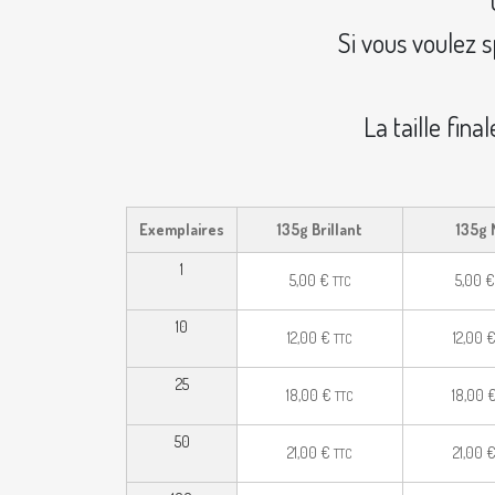
Si vous voulez s
La taille fin
Exemplaires
135g Brillant
135g 
1
5,00
€
5,00
€
TTC
10
12,00
€
12,00
TTC
25
18,00
€
18,00
TTC
50
21,00
€
21,00
TTC