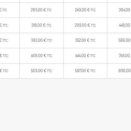
€
283,00
€
249,00
€
384,00
TTC
TTC
TTC
€
318,00
€
299,00
€
448,00
TTC
TTC
TTC
€
383,00
€
352,00
€
586,0
TTC
TTC
TTC
€
468,00
€
444,00
€
749,00
TTC
TTC
TTC
€
569,00
€
587,00
€
896,0
TTC
TTC
TTC