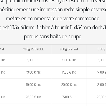
Ce produit comme tous les flyers est en recto verso
pécifiquement une impression recto simple et verso 
mettre en commentaire de votre commande.
ale est 105x148mm, fichier à fournir 111x154mm don
perdus sans traits de coupe.
Mat
135g RECYCLE
250g Brillant
300g
5,00
€
5,00
€
5,00
TTC
TTC
TTC
€
13,00
€
14,00
€
14,00
TTC
TTC
TTC
€
19,00
€
20,00
€
21,00
TTC
TTC
TTC
€
23,00
€
25,00
€
26,00
TTC
TTC
TTC