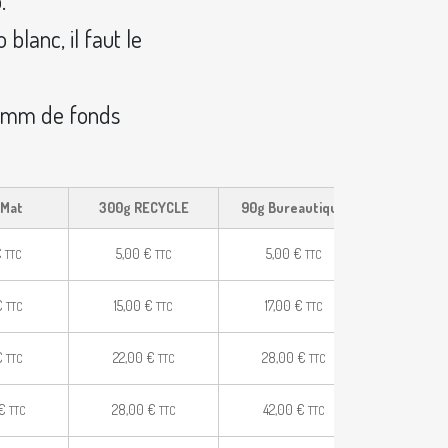
.
blanc, il faut le
t 3mm de fonds
 Mat
300g RECYCLE
90g Bureautique
€
5,00
€
5,00
€
TTC
TTC
TTC
€
15,00
€
17,00
€
TTC
TTC
TTC
€
22,00
€
28,00
€
TTC
TTC
TTC
€
28,00
€
42,00
€
TTC
TTC
TTC