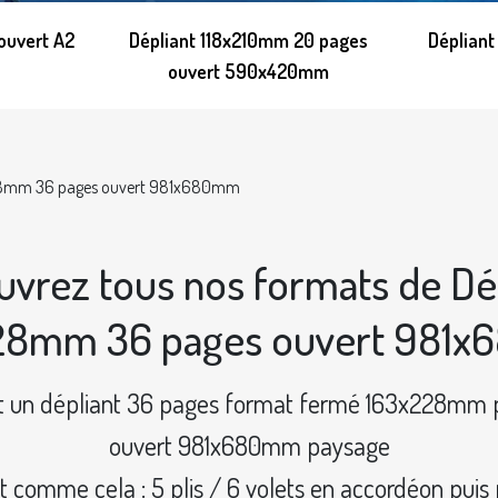
ouvert A2
Dépliant 118x210mm 20 pages
Déplian
ouvert 590x420mm
28mm 36 pages ouvert 981x680mm
vrez tous nos formats de Dé
28mm 36 pages ouvert 981
st un dépliant 36 pages format fermé 163x228mm po
ouvert 981x680mm paysage
it comme cela : 5 plis / 6 volets en accordéon puis p