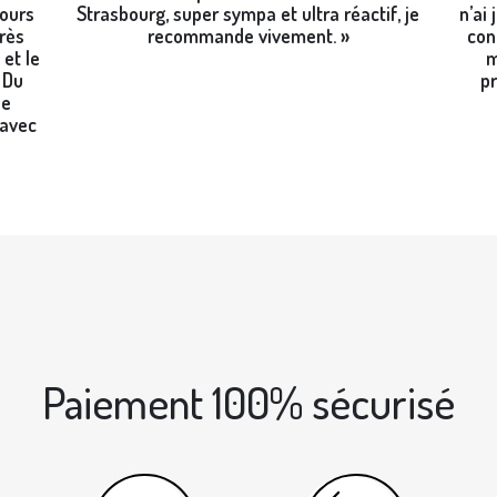
jours
Strasbourg, super sympa et ultra réactif, je
n’ai
très
recommande vivement. »
con
et le
m
. Du
pr
je
 avec
Paiement 100% sécurisé