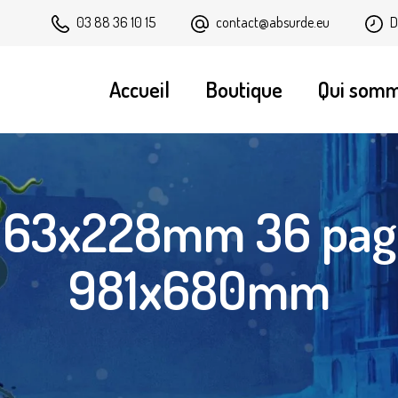
contact@absurde.eu
D
03 88 36 10 15
Accueil
Boutique
Qui som
 163x228mm 36 pag
981x680mm