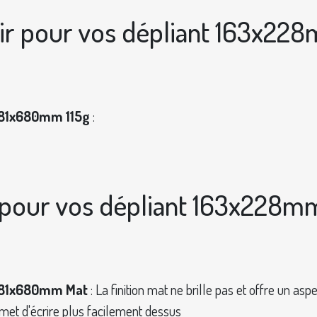
r pour vos dépliant 163x22
981x680mm 115g
:
ir pour vos dépliant 163x228
981x680mm Mat
: La finition mat ne brille pas et offre un as
ermet d'écrire plus facilement dessus