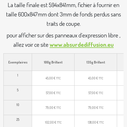
La taille finale est 594x841mm, fichier à fournir en
taille 600x847mm dont 3mm de fonds perdus sans
traits de coupe.
pour afficher sur des panneaux d’expression libre ,
allez voir ce site
www.absurdediffusion.eu
13
Exemplaires
100g Brillant
135g Brillant
1
45,00
€
45,00
€
TTC
TTC
5
57,00
€
57,00
€
TTC
TTC
10
79,00
€
79,00
€
TTC
TTC
25
102,00
€
138,00
€
TTC
TTC