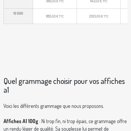
986,00
€
1143,00
€
TTC
TTC
10 000
1855,00
€
2093,00
€
TTC
TTC
Quel grammage choisir pour vos affiches
a1
Voici les différents grammage que nous proposons.
Affiches A1 100g
: Ni trop fin, ni trop épais, ce grammage offre
un rendu léger de qualité. Sa souplesse lui permet de