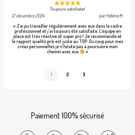
Toujours satisfaite!
12 décembre 2024
par Hélène M.
2 
« J’ai pu travailler régulièrement avec eux dans le cadre
professionnel et j’ai toujours été satisfaite. L’équipe en
place est très réactive et super pro ! Je recommande et
le rapport qualité prix est juste au TOP. Du coup pour mes
créas personnelles je n’hésite pas à poursuivre mon
chemin avec eux
»
1
2
3
Paiement 100% sécurisé