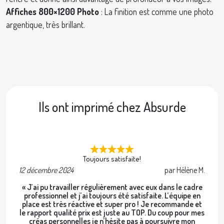
Affiches 800×1200 Photo
: La finition est comme une photo
argentique, très brillant.
Ils ont imprimé chez Absurde
Toujours satisfaite!
12 décembre 2024
par Hélène M.
2 
« J’ai pu travailler régulièrement avec eux dans le cadre
professionnel et j’ai toujours été satisfaite. L’équipe en
place est très réactive et super pro ! Je recommande et
le rapport qualité prix est juste au TOP. Du coup pour mes
créas personnelles je n’hésite pas à poursuivre mon