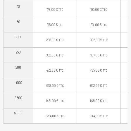
25
179,00
€
195,00
€
TTC
TTC
50
215,00
€
231,00
€
TTC
TTC
100
295,00
€
305,00
€
TTC
TTC
250
392,00
€
397,00
€
TTC
TTC
500
472,00
€
495,00
€
TTC
TTC
1 000
639,00
€
682,00
€
TTC
TTC
2 500
1461,00
€
1481,00
€
TTC
TTC
5 000
2234,00
€
2314,00
€
TTC
TTC