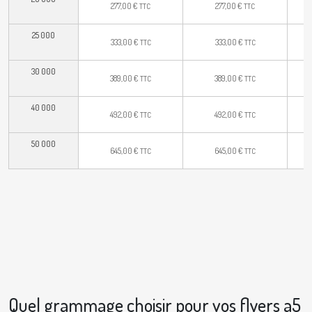
277,00
€
277,00
€
TTC
TTC
25 000
333,00
€
333,00
€
TTC
TTC
30 000
389,00
€
389,00
€
TTC
TTC
40 000
492,00
€
492,00
€
TTC
TTC
50 000
645,00
€
645,00
€
TTC
TTC
Quel grammage choisir pour vos flyers a5