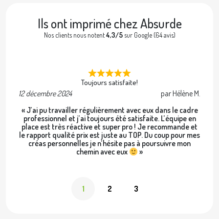
Ils ont imprimé chez Absurde
Nos clients nous notent
4,3/5
sur Google (64 avis)
Toujours satisfaite!
12 décembre 2024
par Hélène M.
2 
« J’ai pu travailler régulièrement avec eux dans le cadre
professionnel et j’ai toujours été satisfaite. L’équipe en
place est très réactive et super pro ! Je recommande et
le rapport qualité prix est juste au TOP. Du coup pour mes
créas personnelles je n’hésite pas à poursuivre mon
chemin avec eux
»
1
2
3