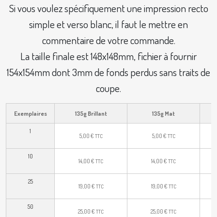
Si vous voulez spécifiquement une impression recto
simple et verso blanc, il faut le mettre en
commentaire de votre commande.
La taille finale est 148x148mm, fichier à fournir
154x154mm dont 3mm de fonds perdus sans traits de
coupe.
Exemplaires
135g Brillant
135g Mat
1
5,00
€
5,00
€
TTC
TTC
10
14,00
€
14,00
€
TTC
TTC
25
19,00
€
19,00
€
TTC
TTC
50
25,00
€
25,00
€
TTC
TTC