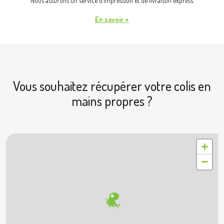
Nous assurons un service d’impression et de livraison express.
En savoir +
Vous souhaitez récupérer votre colis en
mains propres ?
|
© OpenStreetMap contributors © Geoapify
Leaflet
+
−