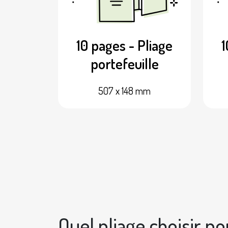
10 pages - Pliage
1
portefeuille
507 x 148 mm
Quel pliage choisir po