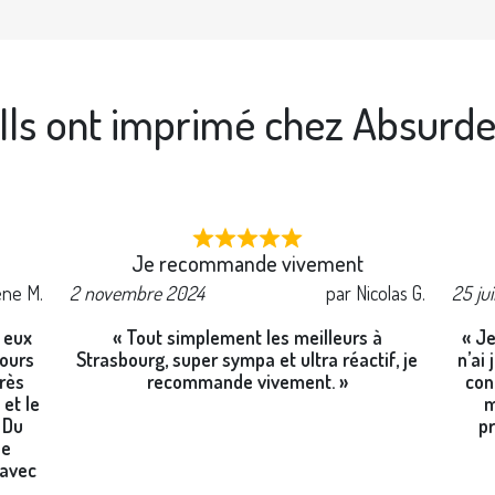
Ils ont imprimé chez Absurd
Je recommande vivement
ène M.
2 novembre 2024
par Nicolas G.
25 ju
c eux
« Tout simplement les meilleurs à
« Je
jours
Strasbourg, super sympa et ultra réactif, je
n’ai
très
recommande vivement. »
con
et le
m
. Du
pr
je
 avec