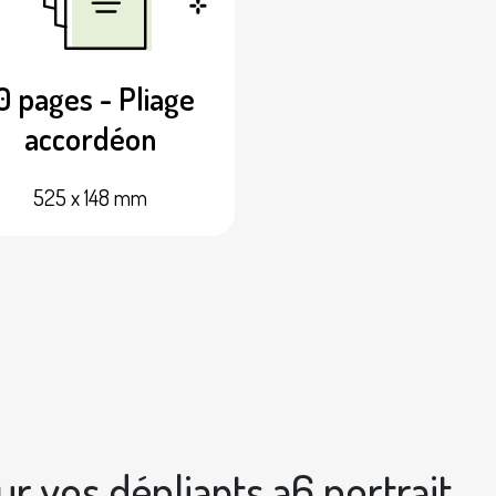
0 pages - Pliage
accordéon
525 x 148 mm
ur vos dépliants a6 portrait