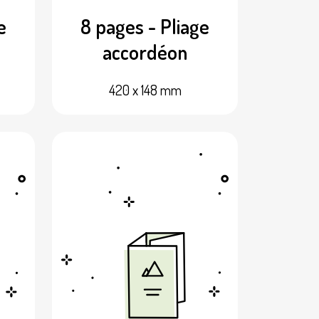
e
8 pages - Pliage
accordéon
420 x 148 mm