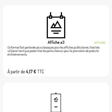
Affiche a3
AFFICHES
Ce format fait partie des plus classiques pour les affiches publicitaires. Il est très
utilisé en tant que poster chez les particuliers ou pour la promotion de produits
et d’événements.
À partir de
4,17 €
TTC