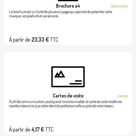
Brochure a4
BROCHURES
La brochure est un livret de plusieurs pages qui permet de présenter votre
marque, vos produits et vos services.
À partir de
23,33 €
TTC
Cartes de visite
CARTES
Outil de communication pratique et incontournable, la carte de visite révèle vos
coordonnées ainsi que votre identité professionnelle auprès de votre réseau.
À partir de
4,17 €
TTC