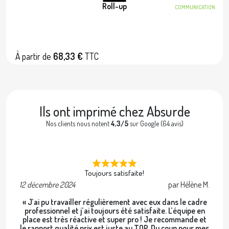
Roll-up
COMMUNICATION
À partir de
68,33 €
TTC
Ils ont imprimé chez Absurde
Nos clients nous notent
4,3/5
sur Google (64 avis)
Toujours satisfaite!
12 décembre 2024
par Hélène M.
2 
« J’ai pu travailler régulièrement avec eux dans le cadre
professionnel et j’ai toujours été satisfaite. L’équipe en
place est très réactive et super pro ! Je recommande et
le rapport qualité prix est juste au TOP. Du coup pour mes