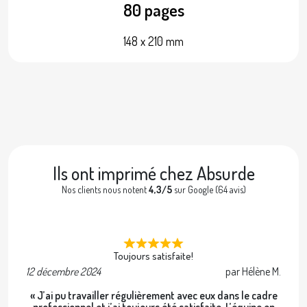
80 pages
148 x 210 mm
Ils ont imprimé chez Absurde
Nos clients nous notent
4,3/5
sur Google (64 avis)
Toujours satisfaite!
12 décembre 2024
par Hélène M.
2 
« J’ai pu travailler régulièrement avec eux dans le cadre
professionnel et j’ai toujours été satisfaite. L’équipe en