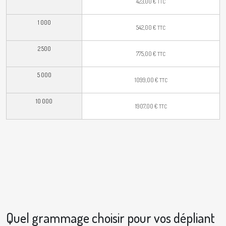
423,00
€
TTC
1 000
542,00
€
TTC
2 500
775,00
€
TTC
5 000
1099,00
€
TTC
10 000
1907,00
€
TTC
Quel grammage choisir pour vos dépliant