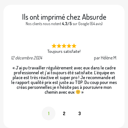
Ils ont imprimé chez Absurde
Nos clients nous notent
4,3/5
sur Google (64 avis)
Toujours satisfaite!
12 décembre 2024
par Hélène M.
2 
« J’ai pu travailler régulièrement avec eux dans le cadre
professionnel et j’ai toujours été satisfaite. L’équipe en
place est très réactive et super pro ! Je recommande et
le rapport qualité prix est juste au TOP. Du coup pour mes
créas personnelles je n’hésite pas à poursuivre mon
chemin avec eux
»
1
2
3