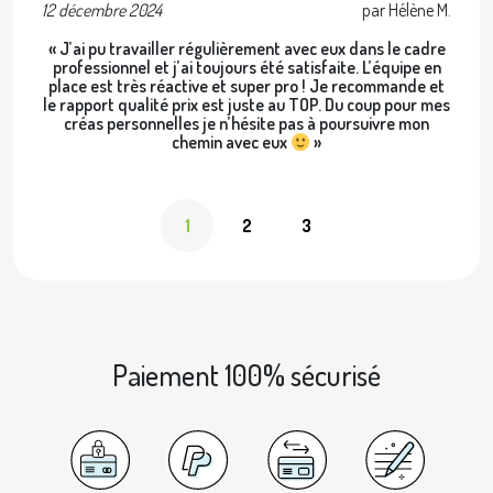
12 décembre 2024
par Hélène M.
2 
« J’ai pu travailler régulièrement avec eux dans le cadre
professionnel et j’ai toujours été satisfaite. L’équipe en
place est très réactive et super pro ! Je recommande et
le rapport qualité prix est juste au TOP. Du coup pour mes
créas personnelles je n’hésite pas à poursuivre mon
chemin avec eux
»
1
2
3
Paiement 100% sécurisé