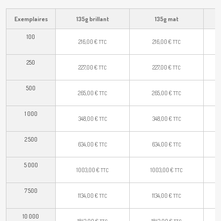
Exemplaires
135g brillant
135g mat
100
216,00
€
216,00
€
TTC
TTC
250
227,00
€
227,00
€
TTC
TTC
500
265,00
€
265,00
€
TTC
TTC
1 000
348,00
€
348,00
€
TTC
TTC
2 500
634,00
€
634,00
€
TTC
TTC
5 000
1003,00
€
1003,00
€
TTC
TTC
7 500
1134,00
€
1134,00
€
TTC
TTC
10 000
1842,00
€
1842,00
€