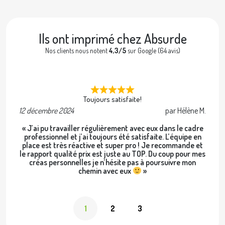
Ils ont imprimé chez Absurde
Nos clients nous notent
4,3/5
sur Google (64 avis)
Toujours satisfaite!
12 décembre 2024
par Hélène M.
2 
« J’ai pu travailler régulièrement avec eux dans le cadre
professionnel et j’ai toujours été satisfaite. L’équipe en
place est très réactive et super pro ! Je recommande et
le rapport qualité prix est juste au TOP. Du coup pour mes
créas personnelles je n’hésite pas à poursuivre mon
chemin avec eux
»
1
2
3