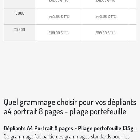
TTC
TTC
15 000
2479,00
€
2479,00
€
TTC
TTC
20 000
3199,00
€
3199,00
€
TTC
TTC
Quel grammage choisir pour vos dépliants
a4 portrait 8 pages - pliage portefeuille
Dépliants A4 Portrait 8 pages - Pliage portefeuille 135g
:
Ce grammage fait partie des grammages standards pour les